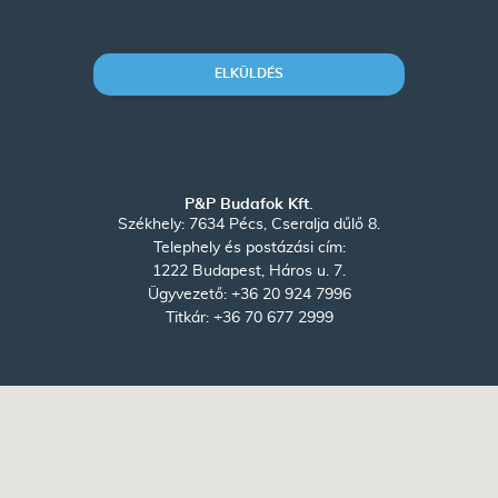
ELKÜLDÉS
P&P Budafok Kft.
Székhely: 7634 Pécs, Cseralja dűlő 8.
Telephely és postázási cím:
1222 Budapest, Háros u. 7.
Ügyvezető:
+36 20 924 7996
Titkár:
+36 70 677 2999