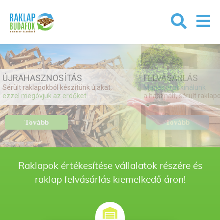
FELVÁSÁRLÁS
ÚJRAHASZNOSÍTÁS
Magas árat kínálunk
Sérült raklapokból készítünk újakat,
a használt, sérült raklapokért
ezzel megóvjuk az erdőket
Tovább
Tovább
Raklapok értékesítése vállalatok részére és
raklap felvásárlás kiemelkedő áron!