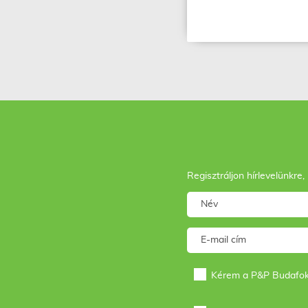
Regisztráljon hírlevelünkre,
Kérem a P&P Budafok h