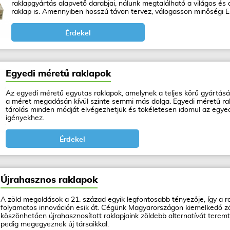
raklapgyártás alapvető darabjai, nálunk megtalálható a világos é
raklap is. Amennyiben hosszú távon tervez, válogasson minőségi EU
Érdekel
Egyedi méretű raklapok
Az egyedi méretű egyutas raklapok, amelynek a teljes körű gyártásá
a méret megadásán kívül szinte semmi más dolga. Egyedi méretű ra
tárolás minden módját elvégezhetjük és tökéletesen idomul az egyed
igényekhez.
Érdekel
Újrahasznos raklapok
A zöld megoldások a 21. század egyik legfontosabb tényezője, így a r
folyamatos innováción esik át. Cégünk Magyarországon kiemelkedő zö
köszönhetően újrahasznosított raklapjaink zöldebb alternatívát terem
pedig megegyeznek új társaikkal.