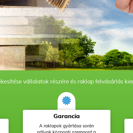
kesítése vállalatok részére és raklap felvásárlás ki
Garancia
A raklapok gyártása során
nálunk központi szempont a