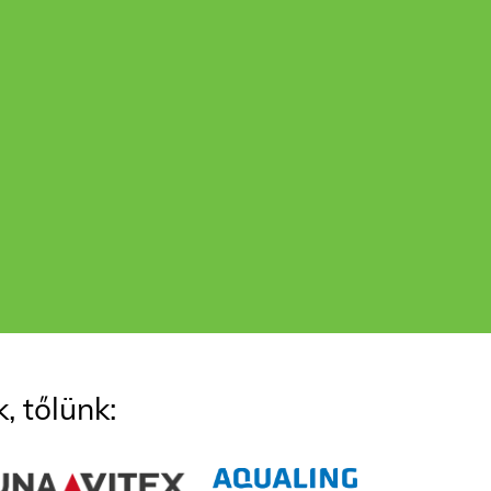
 tőlünk: