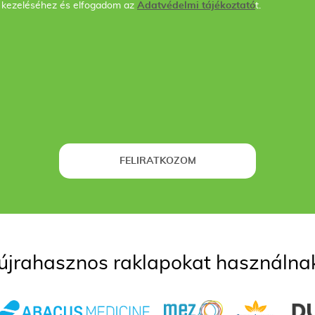
 kezeléséhez és elfogadom az
Adatvédelmi tájékoztató
t.
FELIRATKOZOM
újrahasznos raklapokat használnak,