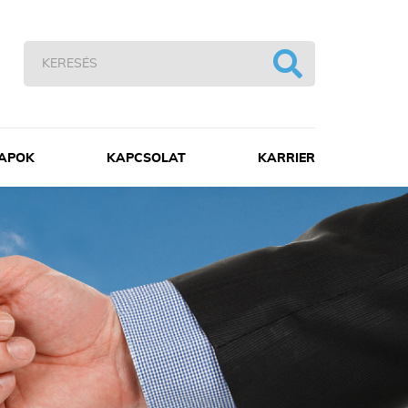
APOK
KAPCSOLAT
KARRIER
yutas raklapok
abvány EUR raklapok (UIC-EUR)
yedi méretű egyutas raklapok
yéb termékek