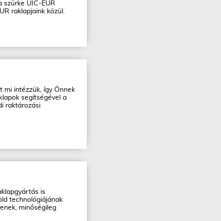
s a szürke UIC-EUR
R raklapjaink közül.
t mi intézzük, így Önnek
klapok segítségével a
i raktározási
aklapgyártás is
ld technológiájának
tenek, minőségileg