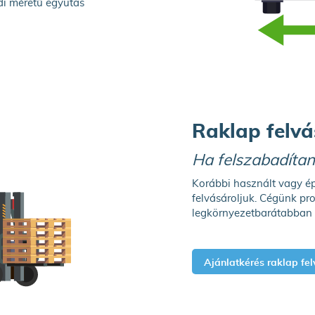
di méretű egyutas
Raklap felvá
Ha felszabadítaná
Korábbi használt vagy ép
felvásároljuk. Cégünk pr
legkörnyezetbarátabban 
Ajánlatkérés raklap fel