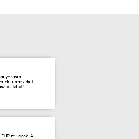
mányozásra is
udunk termékeket
sztás lehet!
t EUR raklapok. A