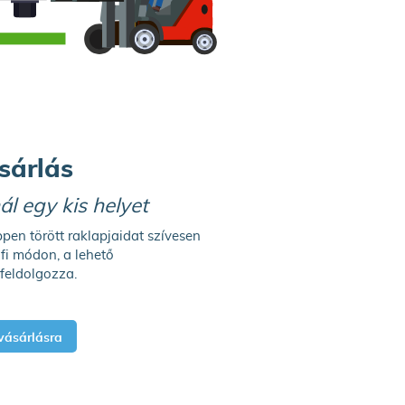
sárlás
l egy kis helyet
pen törött raklapjaidat szívesen
ofi módon, a lehető
feldolgozza.
vásárlásra