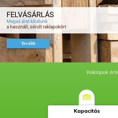
FELVÁSÁRLÁS
Magas árat kínálunk
a használt, sérült raklapokért
Tovább
Raklapok érté
Kapacitás