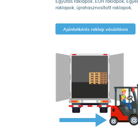
Egyutas raklapok, EUR raklapok, Egye
raklapok, újrahasznosított raklapok.
Ajánlatkérés raklap vásárlásra