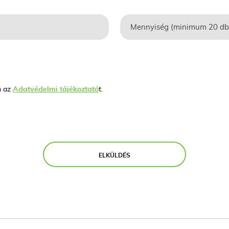
m az
Adatvédelmi tájékoztató
t.
ELKÜLDÉS