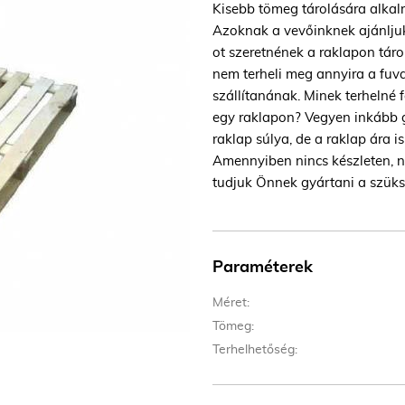
Kisebb tömeg tárolására alkal
Azoknak a vevőinknek ajánlju
ot szeretnének a raklapon táro
nem terheli meg annyira a fuv
szállítanának. Minek terhelné f
egy raklapon? Vegyen inkább 
raklap súlya, de a raklap ára 
Amennyiben nincs készleten, n
tudjuk Önnek gyártani a szük
Paraméterek
Méret:
Tömeg:
Terhelhetőség: