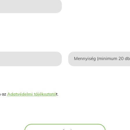
m az
Adatvédelmi tájékoztató
t.