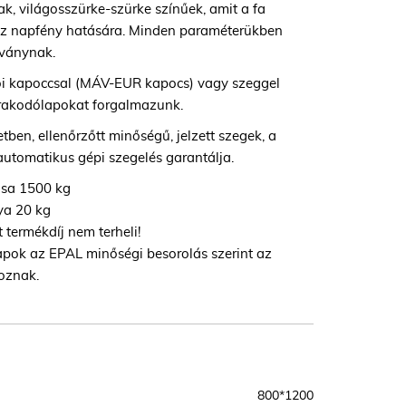
k, világosszürke-szürke színűek, amit a fa
oz napfény hatására. Minden paraméterükben
bványnak.
tói kapoccsal (MÁV-EUR kapocs) vagy szeggel
 rakodólapokat forgalmazunk.
ben, ellenőrzőtt minőségű, jelzett szegek, a
automatikus gépi szegelés garantálja.
ása 1500 kg
ya 20 kg
 termékdíj nem terheli!
apok az EPAL minőségi besorolás szerint az
oznak.
800*1200