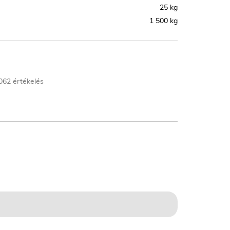
25 kg
1 500 kg
062 értékelés