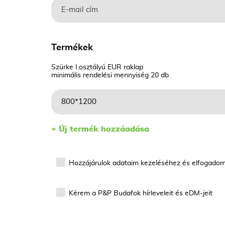
Termékek
Szürke I.osztályú EUR raklap
minimális rendelési mennyiség 20 db
+ Új termék hozzáadása
Hozzájárulok adataim kezeléséhez és elfogado
Kérem a P&P Budafok hírleveleit és eDM-jeit