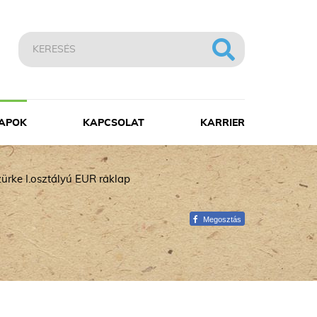
APOK
KAPCSOLAT
KARRIER
yutas raklapok
abvány EUR raklapok (UIC-EUR)
ürke I.osztályú EUR raklap
yedi méretű egyutas raklapok
yéb termékek
Megosztás