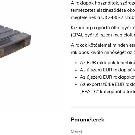
A raklapok használtak, száraza
természetes elszíneződése ok
megfelelnek a UIC-435-2 sza
Kizárólag a gyártó által gyár
(EPAL gyártói szeg) megjelölt
A rakok kötőelemei minden eset
raklapok kiváló minőségét az 
Az EUR raklapok teherbír
Az újszerű EUR raklap súl
Az újszerű EUR raklapokat
Az exportszürke EUR rakl
„EPAL C” kategóriába tart
Paraméterek
Méret: