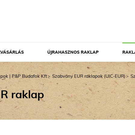
LVÁSÁRLÁS
ÚJRAHASZNOS RAKLAP
RAKL
Eg
Sz
apok | P&P Budafok Kft
Szabvány EUR raklapok (UIC-EUR)
Sz
Eg
Eg
UR raklap