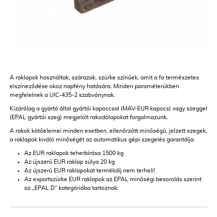
A raklapok használtak, szárazak, szürke színűek, amit a fa természetes
elszíneződése okoz napfény hatására. Minden paraméterükben
megfelelnek a UIC-435-2 szabványnak.
Kizárólag a gyártó által gyártói kapoccsal (MÁV-EUR kapocs) vagy szeggel
(EPAL gyártói szeg) megjelölt rakodólapokat forgalmazunk.
A rakok kötőelemei minden esetben, ellenőrzőtt minőségű, jelzett szegek,
a raklapok kiváló minőségét az automatikus gépi szegelés garantálja.
Az EUR raklapok teherbírása 1500 kg
Az újszerű EUR raklap súlya 20 kg
Az újszerű EUR raklapokat termékdíj nem terheli!
Az exportszürke EUR raklapok az EPAL minőségi besorolás szerint
az „EPAL D” kategóriába tartoznak.