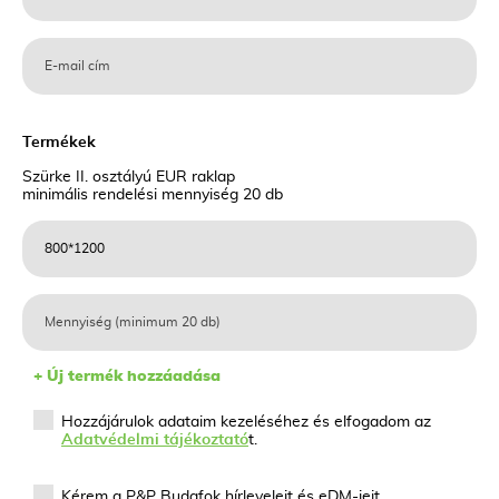
Termékek
Szürke II. osztályú EUR raklap
minimális rendelési mennyiség 20 db
+ Új termék hozzáadása
Hozzájárulok adataim kezeléséhez és elfogadom az
Adatvédelmi tájékoztató
t.
Kérem a P&P Budafok hírleveleit és eDM-jeit