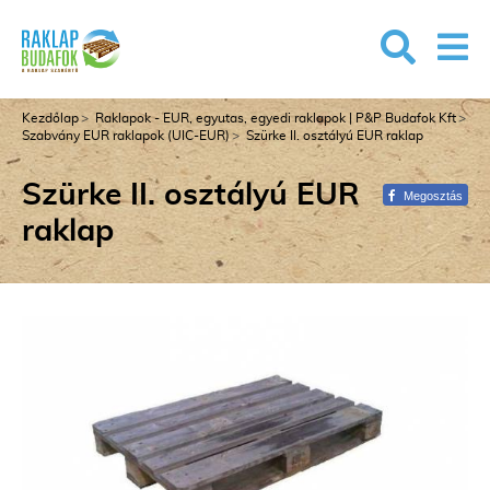
Kezdőlap
Raklapok - EUR, egyutas, egyedi raklapok | P&P Budafok Kft
Szabvány EUR raklapok (UIC-EUR)
Szürke II. osztályú EUR raklap
Szürke II. osztályú EUR
Megosztás
raklap